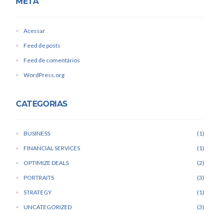
META
Acessar
Feed de posts
Feed de comentários
WordPress.org
CATEGORIAS
BUSINESS
1
FINANCIAL SERVICES
1
OPTIMIZE DEALS
2
PORTRAITS
3
STRATEGY
1
UNCATEGORIZED
3