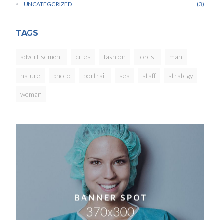
UNCATEGORIZED
3
TAGS
advertisement
cities
fashion
forest
man
nature
photo
portrait
sea
staff
strategy
woman