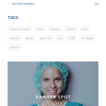
UNCATEGORIZED
3
TAGS
advertisement
cities
fashion
forest
man
nature
photo
portrait
sea
staff
strategy
woman