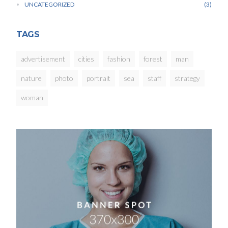
UNCATEGORIZED
3
TAGS
advertisement
cities
fashion
forest
man
nature
photo
portrait
sea
staff
strategy
woman