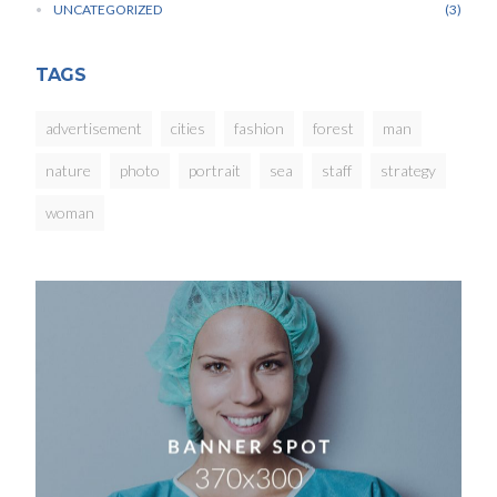
UNCATEGORIZED
3
TAGS
advertisement
cities
fashion
forest
man
nature
photo
portrait
sea
staff
strategy
woman