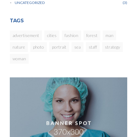
UNCATEGORIZED
3
TAGS
advertisement
cities
fashion
forest
man
nature
photo
portrait
sea
staff
strategy
woman