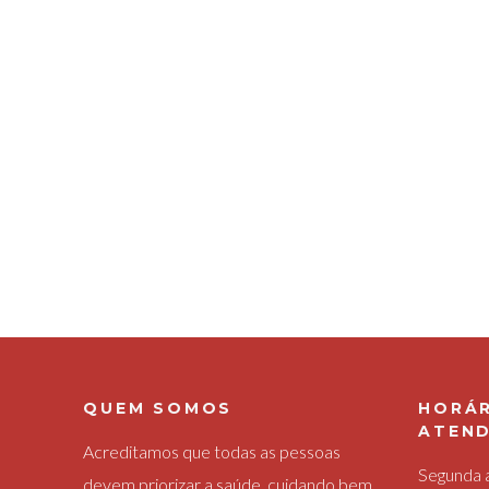
QUEM SOMOS
HORÁR
ATEN
Acreditamos que todas as pessoas
Segunda a
devem priorizar a saúde, cuidando bem