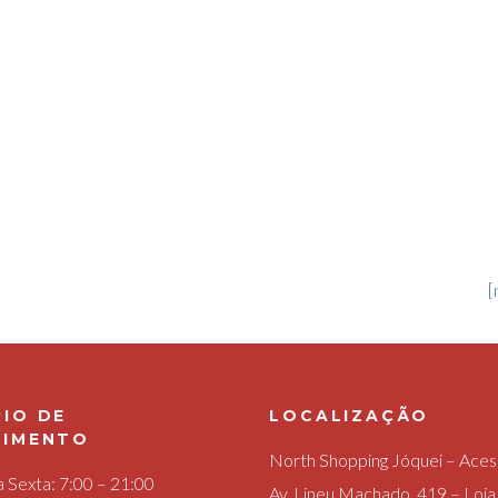
[
IO DE
LOCALIZAÇÃO
DIMENTO
North Shopping Jóquei – Ace
 Sexta: 7:00 – 21:00
Av. Lineu Machado, 419 – Loj