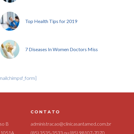
Top Health Tips for 2019
7 Diseases In Women Doctors Miss
mailchimpsf_form]
CONTATO
sso B
administracao@clinicasantamed.com.br
a 1051A
(85) 3535-3533
ou
(85) 98107-7070