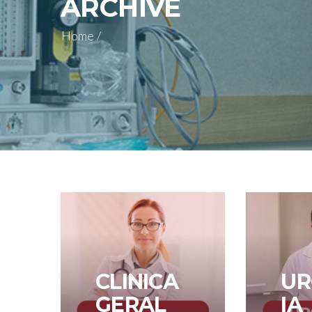
ARCHIVE
Home
/
CLINICA
UR
GERAL
IA