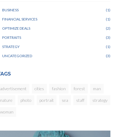
BUSINESS
1
FINANCIAL SERVICES
1
OPTIMIZE DEALS
2
PORTRAITS
3
STRATEGY
1
UNCATEGORIZED
3
TAGS
advertisement
cities
fashion
forest
man
nature
photo
portrait
sea
staff
strategy
woman