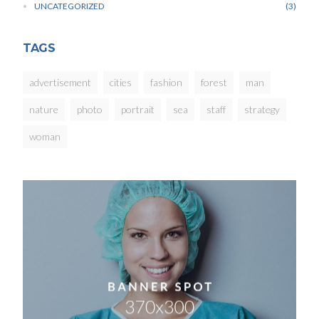
UNCATEGORIZED
3
TAGS
advertisement
cities
fashion
forest
man
nature
photo
portrait
sea
staff
strategy
woman